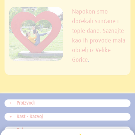
Napokon smo
dočekali sunčane i
tople dane. Saznajte
kao ih provode mala
obitelj iz Velike
Gorice
.
Proizvodi
Rast - Razvoj
Dohrana