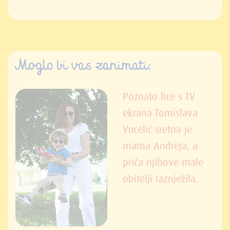
Moglo bi vas zanimati:
Poznato lice s TV
ekrana Tomislava
Vucelić sretna je
mama Andreja, a
priča njihove male
obitelji raznježila.