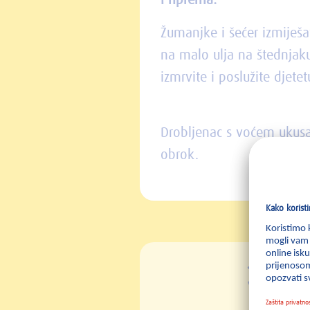
Priprema:
Žumanjke i šećer izmiješa
na malo ulja na štednjak
izmrvite i poslužite djet
Drobljenac s voćem ukusan
obrok.
Potr