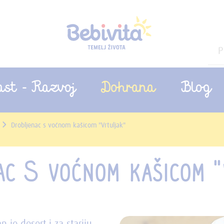
ast - Razvoj
Dohrana
Blog
Drobljenac s voćnom kašicom "Vrtuljak"
AC S VOĆNOM KAŠICOM "