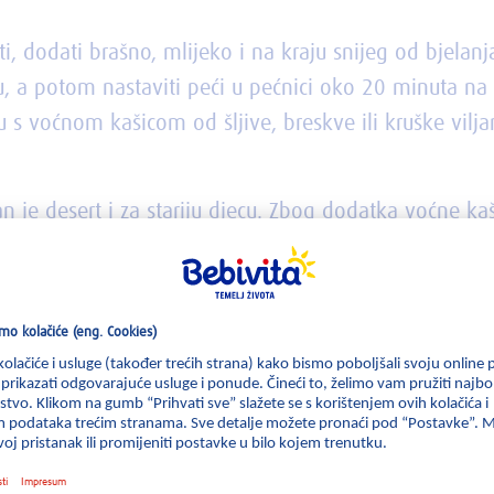
ti, dodati brašno, mlijeko i na kraju snijeg od bjelan
u, a potom nastaviti peći u pećnici oko 20 minuta na
etu s voćnom kašicom od šljive, breskve ili kruške vil
 je desert i za stariju djecu. Zbog dodatka voćne kaš
ebni sastojci za pripravu 