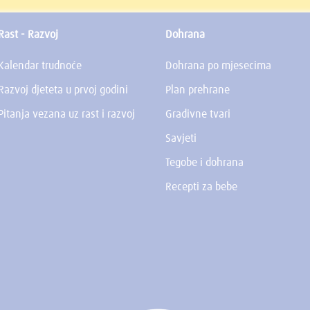
Rast - Razvoj
Dohrana
Kalendar trudnoće
Dohrana po mjesecima
Razvoj djeteta u prvoj godini
Plan prehrane
Pitanja vezana uz rast i razvoj
Gradivne tvari
Savjeti
Tegobe i dohrana
Recepti za bebe