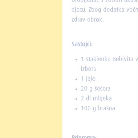
Drobljenac s voćem ukusan
djecu. Zbog dodatka voćn
zdrav obrok.
Sastojci:
1 staklenka Bebivita 
izboru
1 jaje
20 g šećera
2 dl mlijeka
100 g brašna