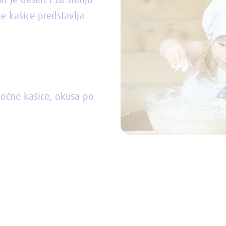
 je desert i za stariju
e kašice predstavlja
voćne kašice, okusa po