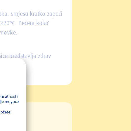
jaka. Smjesu kratko zapeći
 220ºC. Pečeni kolač
jamovke.
ice predstavlja zdrav
jela: