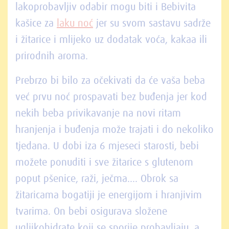
lakoprobavljiv odabir mogu biti i Bebivita
kašice za
laku noć
jer su svom sastavu sadrže
i žitarice i mlijeko uz dodatak voća, kakaa ili
prirodnih aroma.
Prebrzo bi bilo za očekivati da će vaša beba
već prvu noć prospavati bez buđenja jer kod
nekih beba privikavanje na novi ritam
hranjenja i buđenja može trajati i do nekoliko
tjedana. U dobi iza 6 mjeseci starosti, bebi
možete ponuditi i sve žitarice s glutenom
poput pšenice, raži, ječma.... Obrok sa
žitaricama bogatiji je energijom i hranjivim
tvarima. On bebi osigurava složene
ugljikohidrate koji se sporije probavljaju, a