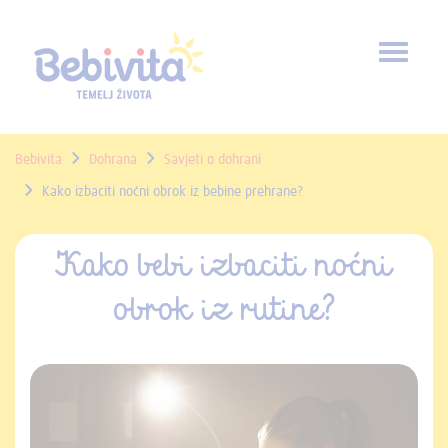
Toggl
naviga
Bebivita
Dohrana
Savjeti o dohrani
Kako izbaciti noćni obrok iz bebine prehrane?
Kako bebi izbaciti noćni
obrok iz rutine?