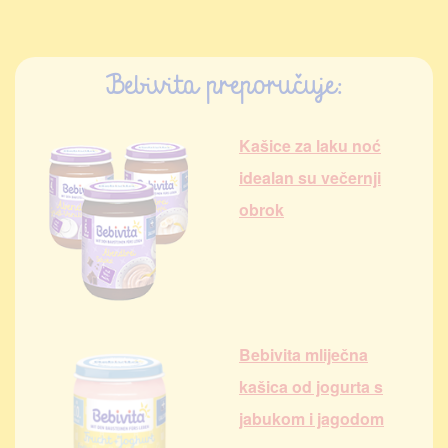
Bebivita preporučuje:
Kašice za laku noć
idealan su večernji
obrok
Bebivita mliječna
kašica od jogurta s
jabukom i jagodom