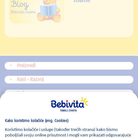
mame
Proizvodi
Rast - Razvoj
Dohrana
Blog
Zabavni kutak