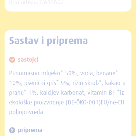
broj artikla: DA14602
Sastav i priprema
sastojci
Punomasno mlijeko* 50%, voda, banane*
10%, pšenični gris* 5%, rižin škrob*, kakao u
prahu* 1%, kalcijev karbonat, vitamin B1 *iz
ekološke proizvodnje (DE-ÖKO-001)EU/ne-EU
poljoprivreda
priprema