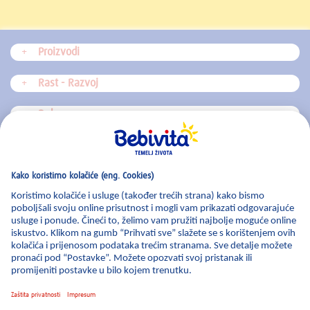
Proizvodi
Rast - Razvoj
Dohrana
Blog
Zabavni kutak
Impresum
|
Uvjeti korištenja
|
Kontakt