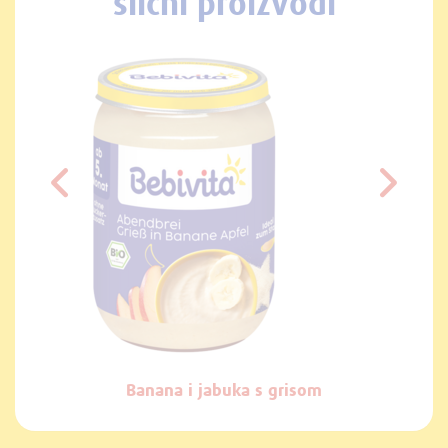
slični proizvodi
 banana
Banana i jabuka s grisom
Gr