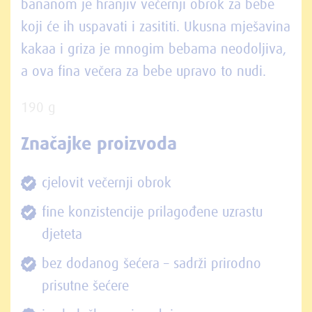
bananom je hranjiv večernji obrok za bebe
koji će ih uspavati i zasititi. Ukusna mješavina
kakaa i griza je mnogim bebama neodoljiva,
a ova fina večera za bebe upravo to nudi.
190 g
Značajke proizvoda
cjelovit večernji obrok
fine konzistencije prilagođene uzrastu
djeteta
bez dodanog šećera – sadrži prirodno
prisutne šećere