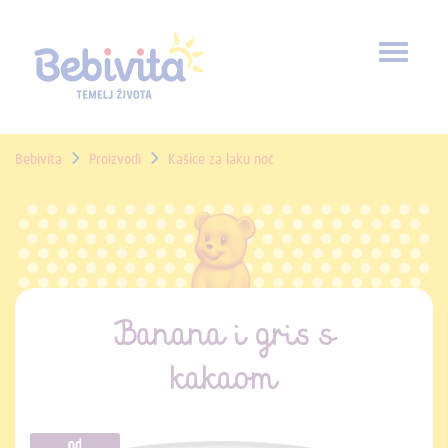
Toggl
naviga
Bebivita
Proizvodi
Kašice za laku noć
Banana i gris s
kakaom